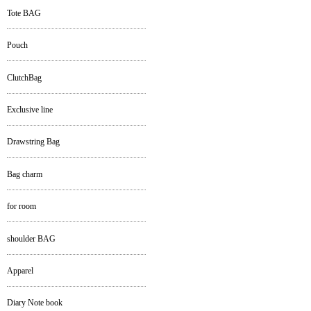
Tote BAG
Pouch
ClutchBag
Exclusive line
Drawstring Bag
Bag charm
for room
shoulder BAG
Apparel
Diary Note book