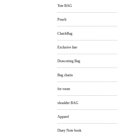
Tote BAG
Pouch
ClutchBag
Exclusive line
Drawstring Bag
Bag charm
for room
shoulder BAG
Apparel
Diary Note book