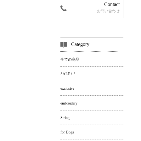
Contact
お問い合わせ
Category
全ての商品
SALE！!
exclusive
embroidery
String
for Dogs