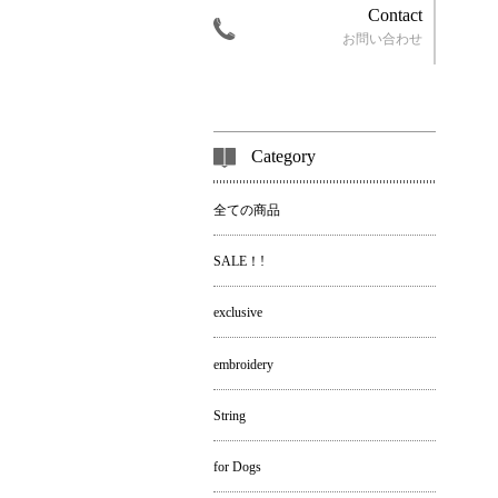
Contact
お問い合わせ
Category
全ての商品
SALE！!
exclusive
embroidery
String
for Dogs