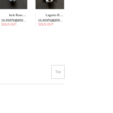
Jack Russell Terrier face bag charm
Lagotto Romagnolo face bag charm
10,450円(税950円)
10,450円(税950円)
SOLD OUT
SOLD OUT
Top