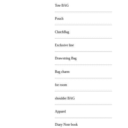
Tote BAG
Pouch
ClutchBag
Exclusive line
Drawstring Bag
Bag charm
for room
shoulder BAG
Apparel
Diary Note book