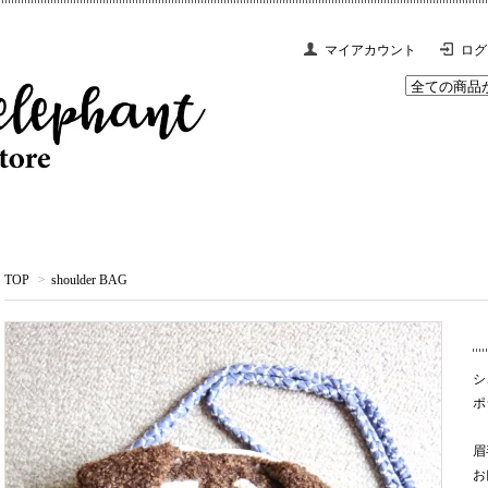
マイアカウント
ログ
TOP
>
shoulder BAG
シ
ポ
眉
お