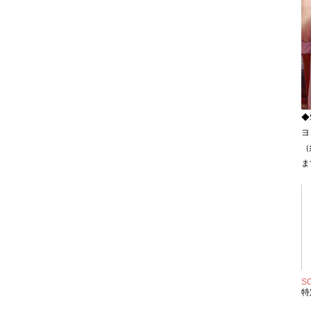
◆S
ヨ
（
ま
S
特