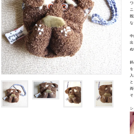
ワ
ニ
既
な
中
出
ぬ
斜
を
入
と
両
そ
シ