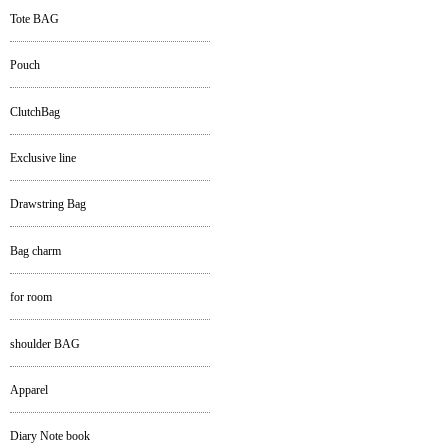
Tote BAG
Pouch
ClutchBag
Exclusive line
Drawstring Bag
Bag charm
for room
shoulder BAG
Apparel
Diary Note book