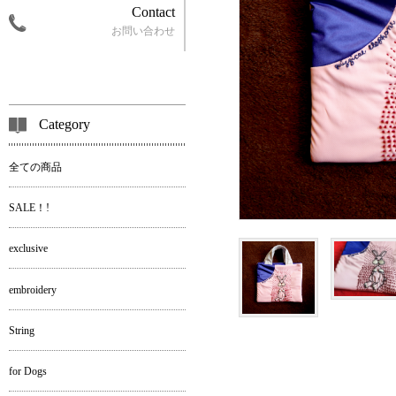
Contact
お問い合わせ
Category
全ての商品
SALE！!
exclusive
embroidery
String
for Dogs