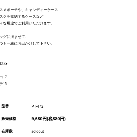
スメポーチや、キャンディーケース、
スクを収納するケースなど
々な用途でご利用いただけます。
ッグに潜ませて、
つも一緒にお出かけして下さい。
IZE●
コ17
テ15
型番
PT-472
9,680円(税880円)
販売価格
在庫数
soldout