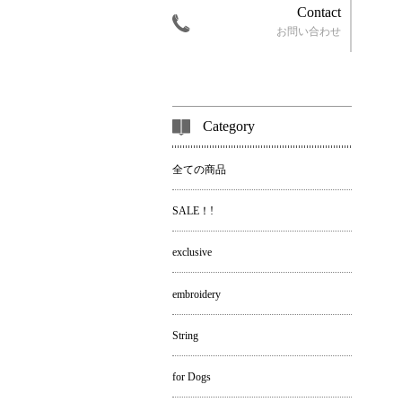
Contact
お問い合わせ
Category
全ての商品
SALE！!
exclusive
embroidery
String
for Dogs