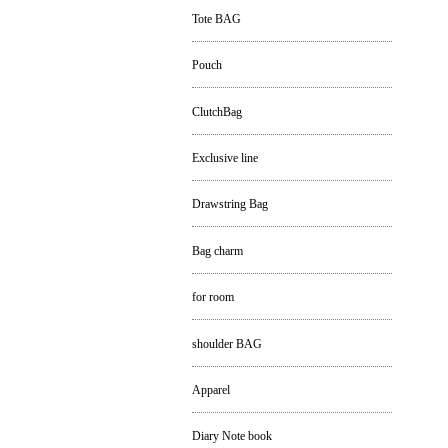
Tote BAG
Pouch
ClutchBag
Exclusive line
Drawstring Bag
Bag charm
for room
shoulder BAG
Apparel
Diary Note book