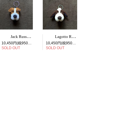
Jack Russell Terrier face bag charm
Lagotto Romagnolo face bag charm
10,450円(税950円)
10,450円(税950円)
SOLD OUT
SOLD OUT