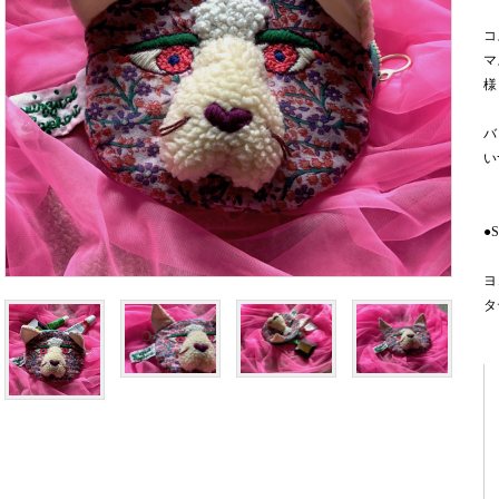
コ
マ
様
バ
い
●S
ヨ
タ