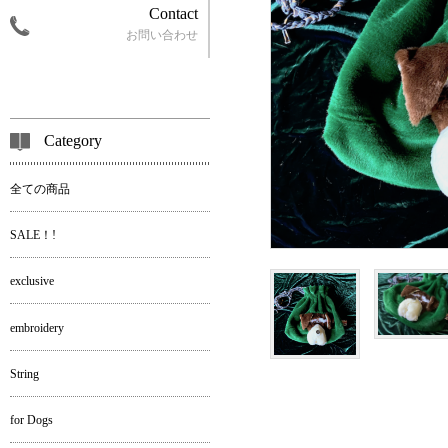
Contact
お問い合わせ
Category
全ての商品
SALE！!
exclusive
embroidery
String
for Dogs