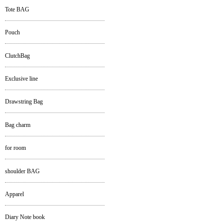
Tote BAG
Pouch
ClutchBag
Exclusive line
Drawstring Bag
Bag charm
for room
shoulder BAG
Apparel
Diary Note book