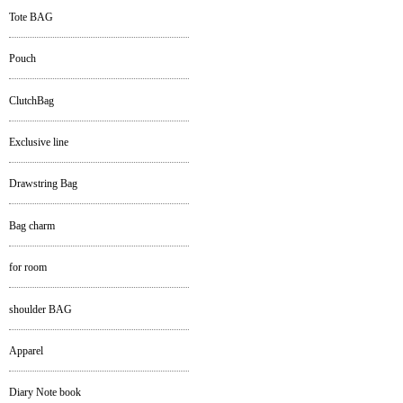
Tote BAG
Pouch
ClutchBag
Exclusive line
Drawstring Bag
Bag charm
for room
shoulder BAG
Apparel
Diary Note book