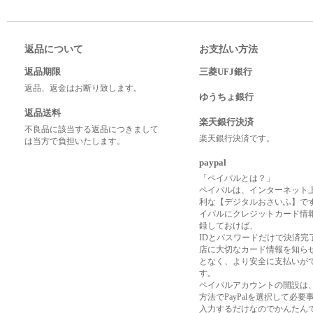
返品について
お支払い方法
返品期限
三菱UFJ銀行
返品、返金はお断り致します。
ゆうちょ銀行
返品送料
楽天銀行決済
不良品に該当する返品につきまして
楽天銀行決済です。
は当方で負担いたします。
paypal
「ペイパルとは？」
ペイパルは、インターネット
利な【デジタルおさいふ】で
イパルにクレジットカード情
録しておけば、
IDとパスワードだけで決済完
店に大切なカード情報を知ら
となく、より安全に支払いが
す。
ペイパルアカウントの開設は
方法でPayPalを選択して必要
入力するだけなのでかんたん