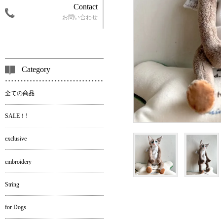
Contact
お問い合わせ
Category
全ての商品
SALE！!
exclusive
embroidery
String
for Dogs