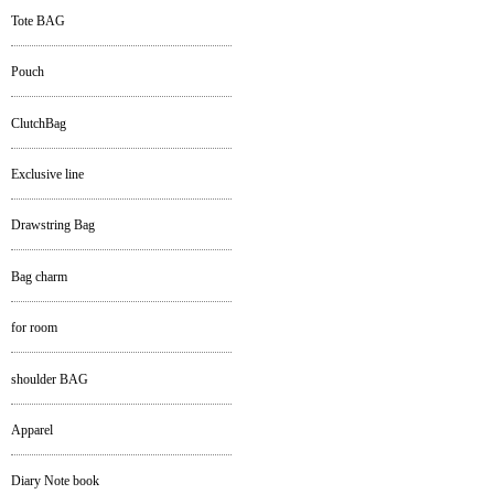
Tote BAG
Pouch
ClutchBag
Exclusive line
Drawstring Bag
Bag charm
for room
shoulder BAG
Apparel
Diary Note book