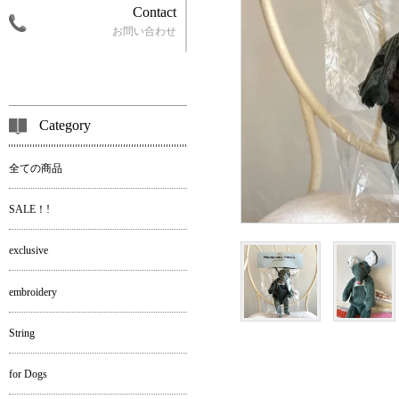
Contact
お問い合わせ
Category
全ての商品
SALE！!
exclusive
embroidery
String
for Dogs