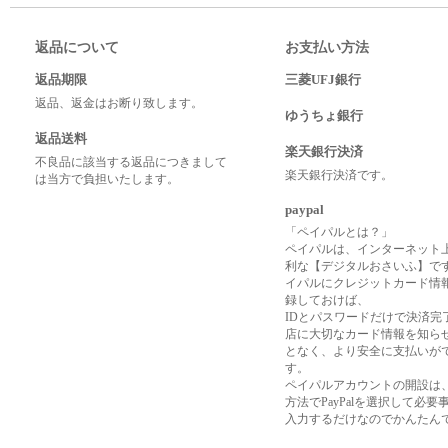
返品について
お支払い方法
返品期限
三菱UFJ銀行
返品、返金はお断り致します。
ゆうちょ銀行
返品送料
楽天銀行決済
不良品に該当する返品につきまして
楽天銀行決済です。
は当方で負担いたします。
paypal
「ペイパルとは？」
ペイパルは、インターネット
利な【デジタルおさいふ】で
イパルにクレジットカード情
録しておけば、
IDとパスワードだけで決済完
店に大切なカード情報を知ら
となく、より安全に支払いが
す。
ペイパルアカウントの開設は
方法でPayPalを選択して必要
入力するだけなのでかんたん