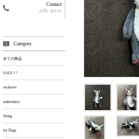
Contact
お問い合わせ
Category
全ての商品
SALE！!
exclusive
embroidery
String
for Dogs