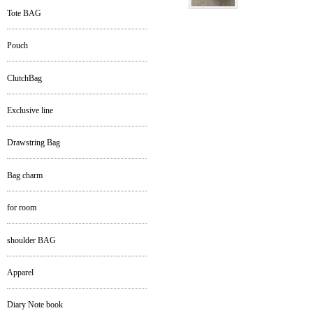
Tote BAG
Pouch
ClutchBag
Exclusive line
Drawstring Bag
Bag charm
for room
shoulder BAG
Apparel
Diary Note book